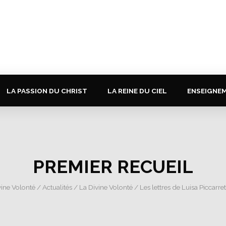
LA PASSION DU CHRIST
LA REINE DU CIEL
ENSEIGNE
PREMIER RECUEIL
vine Volonté
/
Actualités
/
La Divine Volonté
/
Les lettres de Luisa Piccarre