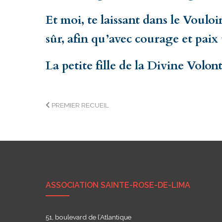
Et moi, te laissant dans le Voul
sûr, afin qu’avec courage et paix 
La petite fille de la Divine Volon
Navigation
PREMIER RECUEIL
de
l’article
ASSOCIATION SAINTE-ROSE-DE-LIMA
51, boulevard de l’Atlantique