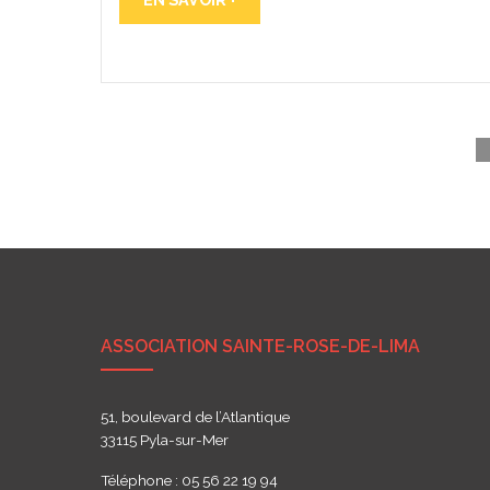
ASSOCIATION SAINTE-ROSE-DE-LIMA
51, boulevard de l’Atlantique
33115 Pyla-sur-Mer
Téléphone : 05 56 22 19 94