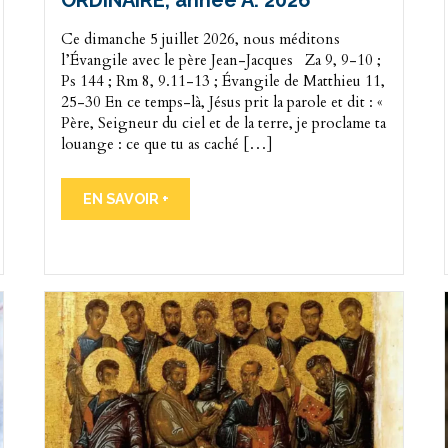
ORDINAIRE, année A. 2026
Ce dimanche 5 juillet 2026, nous méditons
l’Évangile avec le père Jean-Jacques Za 9, 9-10 ;
Ps 144 ; Rm 8, 9.11-13 ; Évangile de Matthieu 11,
25-30 En ce temps-là, Jésus prit la parole et dit : «
Père, Seigneur du ciel et de la terre, je proclame ta
louange : ce que tu as caché […]
EN SAVOIR +