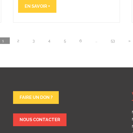
EN SAVOIR +
1
2
3
4
5
6
…
53
»
FAIRE UN DON ?
NOUS CONTACTER