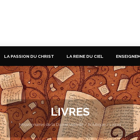
LA PASSION DU CHRIST
LA REINE DU CIEL
ENSEIGNE
LIVRES
Missionnaires de la Divine Volonté
/
Boutique
/
Livres