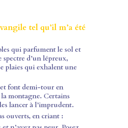
angile tel qu’il m’a été
es qui parfument le sol et
le spectre d’un lépreux,
e plaies qui exhalent une
t font demi-tour en
e la montagne. Certains
es lancer à l’imprudent.
 ouverts, en criant :
et n’ayez pas peur. Posez