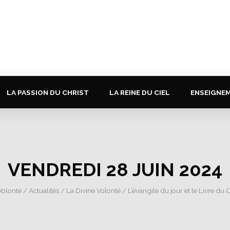
LA PASSION DU CHRIST
LA REINE DU CIEL
ENSEIGNE
VENDREDI 28 JUIN 2024
Volonté
/
Actualités
/
La Divine Volonté
/
L’évangile du jour et le Livre du C