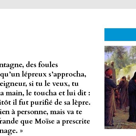
ntagne, des foules
i qu’un lépreux s’approcha,
Seigneur, si tu le veux, tu
a main, le toucha et lui dit :
itôt il fut purifié de sa lèpre.
 rien à personne, mais va te
frande que Moïse a prescrite
nage. »