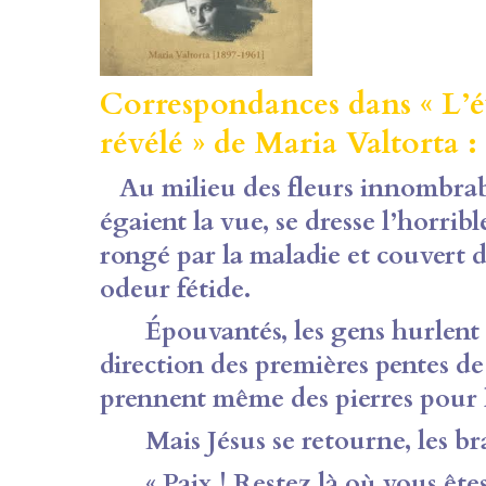
Correspondances dans « L’év
révélé » de Maria Valtorta :
Au milieu des fleurs innombrabl
égaient la vue, se dresse l’horrib
rongé par la maladie et couvert d
odeur fétide.
Épouvantés, les gens hurlent e
direction des premières pentes d
prennent même des pierres pour l
Mais Jésus se retourne, les bras
« Paix ! Restez là où vous êtes 