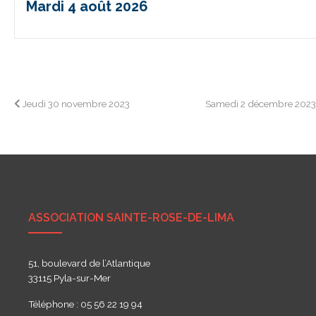
Mardi 4 août 2026
Navigation
Jeudi 30 novembre 2023
Samedi 2 décembre 202
de
l’article
ASSOCIATION SAINTE-ROSE-DE-LIMA
51, boulevard de l’Atlantique
33115 Pyla-sur-Mer
Téléphone : 05 56 22 19 94