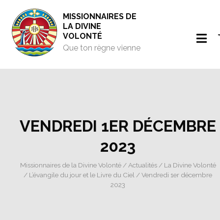
MISSIONNAIRES DE
LA DIVINE
VOLONTÉ
Que ton règne vienne
VENDREDI 1ER DÉCEMBRE
2023
Missionnaires de la Divine Volonté
/
Actualités
/
La Divine Volonté
/
L’évangile du jour et le Livre du Ciel
/ Vendredi 1er décembre
2023