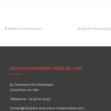
Navigation
Mardi 24 octobre 2023
Jeudi 26 octobre 202
de
l’article
ASSOCIATION SAINTE-ROSE-DE-LIMA
51, boulevard de l’Atlantique
33115 Pyla-sur-Mer
Téléphone : 05 56 22 19 94
contact@disciples-amoureux-missionnaires.com