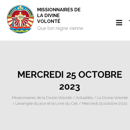
MISSIONNAIRES DE
LA DIVINE
VOLONTÉ
Que ton règne vienne
MERCREDI 25 OCTOBRE
2023
Missionnaires de la Divine Volonté
/
Actualités
/
La Divine Volonté
/
L’évangile du jour et le Livre du Ciel
/ Mercredi 25 octobre 2023