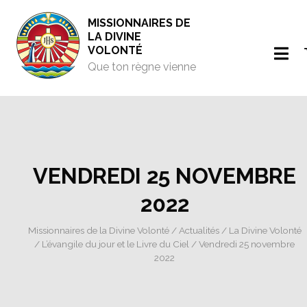
MISSIONNAIRES DE
LA DIVINE
VOLONTÉ
Que ton règne vienne
VENDREDI 25 NOVEMBRE
2022
Missionnaires de la Divine Volonté
/
Actualités
/
La Divine Volonté
/
L’évangile du jour et le Livre du Ciel
/ Vendredi 25 novembre
2022