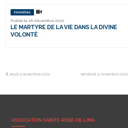
Homélies
Publié le 26 décembre 2022
LE MARTYRE DE LA VIE DANS LA DIVINE
VOLONTÉ
Navigation
Jeudi 3 novembre 2022
Vendredi 4 novembre 202
de
l’article
ASSOCIATION SAINTE-ROSE-DE-LIMA