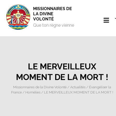
MISSIONNAIRES DE
LA DIVINE
VOLONTÉ
Que ton règne vienne
LE MERVEILLEUX
MOMENT DE LA MORT !
Missionnaires de la Divine Volonté
/
Actualités
/
Évangéliser la
France
/
Homélies
/ LE MERVEILLEUX MOMENT DE LA MORT !