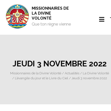
MISSIONNAIRES DE
LA DIVINE
VOLONTÉ
Que ton règne vienne
JEUDI 3 NOVEMBRE 2022
Missionnaires de la Divine Volonté
/
Actualités
/
La Divine Volonté
/
L’évangile du jour et le Livre du Ciel
/ Jeudi 3 novembre 2022