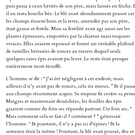
puis passa à ceux hérités de son père, mais laissés en friche. 
il en resta bouche bée. Le blé avait abondamment poussé car
les champs étaient bons et la terre, amendée par son père,
était grasse et fertile. Mais sa fertilité avait agi aussi sur les
plantes épineuses, emportées par la charrue mais toujours
vivaces. Elles avaient repoussé et formé un véritable plafond
de ramilles hérissées de ronces au travers duquel seuls
quelques rares épis avaient pu lever. Le reste était presque
entièrement mort étouffé.
L’homme se dit : “ J’ai été négligent à cet endroit, mais
ailleurs il n’y avait pas de ronces, cela ira mieux. ” Et il passa
aux champs récemment acquis. Sa stupeur fit croître sa peine
Maigres et maintenant desséchées, les feuilles des épis
gisaient comme du foin sec répandu partout. Du foin sec. “
Mais comment cela se fait-il ? comment ? ” gémissait
l’homme. “ Et pourtant, il n’y a pas ici d’épines ! Et la
semence était la même ! Pourtant, le blé avait poussé, dru et