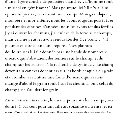
d’une légère couche de poussière blanche… L’homme tom
sur le sol en gémissant : “ Mais pourquoi ici ? Il n’y a là ni
épines ni pierres, car ce sont nos champs. Mon grand-père,
mon père et moi-même, nous les avons toujours possédés et
pendant des dizaines d’années, nous les avons rendus fertiles
J’y ai ouvert les chemins, j’ai enlevé de la terre aux champs,
mais cela ne peut les avoir rendus stériles à ce point… ” Il
pleurait encore quand une réponse à ses plaintes
douloureuses lui fut donnée par une bande de nombreux
oiseaux qui s’abattaient des sentiers sur le champ, et du
champ sur les sentiers, à la recherche de graines… Le cham
devenu un canevas de sentiers sur les bords desquels du grai
était tombé, avait attiré une foule d’oiseaux qui avaient
mangé d’abord le grain tombé sur les chemins, puis celui d
champ jusqu’au dernier grain.
Ainsi l’ensemencement, le même pour tous les champs, ava
donné là-bas cent pour un, ailleurs soixante ou trente, et ici
rien. Que celui qui a des oreilles pour entendre entende. La