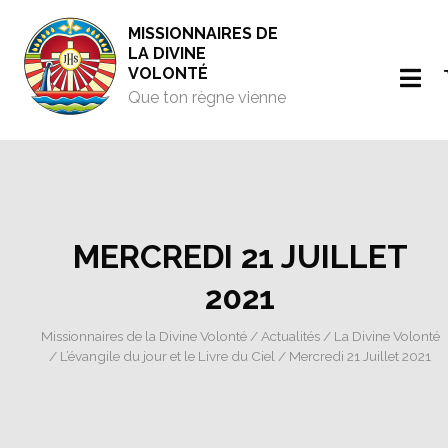
MISSIONNAIRES DE
LA DIVINE
VOLONTÉ
Que ton règne vienne
MERCREDI 21 JUILLET
2021
Missionnaires de la Divine Volonté
/
Actualités
/
La Divine Volonté
/
L’évangile du jour et le Livre du Ciel
/ Mercredi 21 Juillet 2021