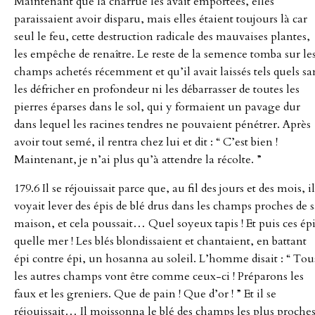
Maintenant que la charrue les avait emportées, elles
paraissaient avoir disparu, mais elles étaient toujours là car
seul le feu, cette destruction radicale des mauvaises plantes,
les empêche de renaître. Le reste de la semence tomba sur le
champs achetés récemment et qu’il avait laissés tels quels sa
les défricher en profondeur ni les débarrasser de toutes les
pierres éparses dans le sol, qui y formaient un pavage dur
dans lequel les racines tendres ne pouvaient pénétrer. Après
avoir tout semé, il rentra chez lui et dit : “ C’est bien !
Maintenant, je n’ai plus qu’à attendre la récolte. ”
179.6 Il se réjouissait parce que, au fil des jours et des mois, il
voyait lever des épis de blé drus dans les champs proches de 
maison, et cela poussait… Quel soyeux tapis ! Et puis ces épi
quelle mer ! Les blés blondissaient et chantaient, en battant
épi contre épi, un hosanna au soleil. L’homme disait : “ Tou
les autres champs vont être comme ceux-ci ! Préparons les
faux et les greniers. Que de pain ! Que d’or ! ” Et il se
réjouissait… Il moissonna le blé des champs les plus proches