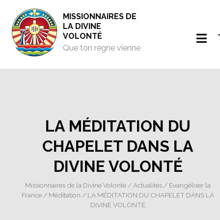
MISSIONNAIRES DE
LA DIVINE
VOLONTÉ
Que ton règne vienne
LA MÉDITATION DU
CHAPELET DANS LA
DIVINE VOLONTÉ
Missionnaires de la Divine Volonté
/
Actualités
/
Évangéliser la
France
/
Méditation
/ LA MÉDITATION DU CHAPELET DANS LA
DIVINE VOLONTÉ