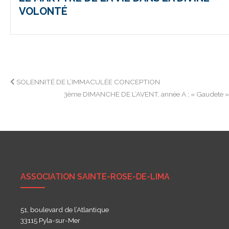
VOLONTÉ
Navigation
SOLENNITÉ DE L’IMMACULÉE CONCEPTION
3ème DIMANCHE DE L’AVENT, année A ; « Gaudete 
de
l’article
ASSOCIATION SAINTE-ROSE-DE-LIMA
51, boulevard de l’Atlantique
33115 Pyla-sur-Mer