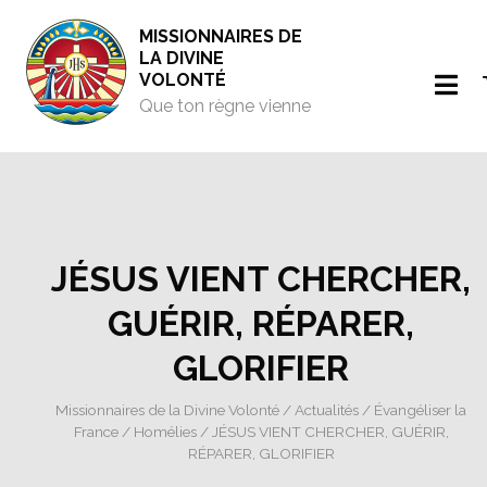
MISSIONNAIRES DE
LA DIVINE
VOLONTÉ
Que ton règne vienne
JÉSUS VIENT CHERCHER,
GUÉRIR, RÉPARER,
GLORIFIER
Missionnaires de la Divine Volonté
/
Actualités
/
Évangéliser la
France
/
Homélies
/ JÉSUS VIENT CHERCHER, GUÉRIR,
RÉPARER, GLORIFIER