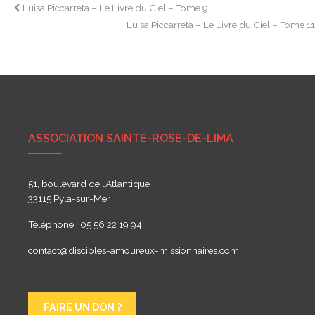
Navigation
Luisa Piccarreta – Le Livre du Ciel – Tome 9
Luisa Piccarreta – Le Livre du Ciel – Tome 1
de
l’article
ASSOCIATION SAINTE-ROSE-DE-LIMA
51, boulevard de l’Atlantique
33115 Pyla-sur-Mer
Téléphone : 05 56 22 19 94
contact@disciples-amoureux-missionnaires.com
FAIRE UN DON ?