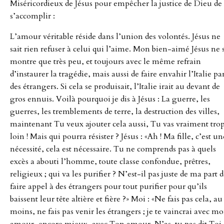
Miséricordieux de Jésus pour empêcher la justice de Dieu de
Le
s’accomplir :
Livre
L’amour véritable réside dans l’union des volontés. Jésus ne
sait rien refuser à celui qui l’aime. Mon bien-aimé Jésus ne 
du
montre que très peu, et toujours avec le même refrain
d’instaurer la tragédie, mais aussi de faire envahir l’Italie pa
Ciel
des étrangers. Si cela se produisait, l’Italie irait au devant de
gros ennuis. Voilà pourquoi je dis à Jésus : La guerre, les
-
guerres, les tremblements de terre, la destruction des villes,
maintenant Tu veux ajouter cela aussi, Tu vas vraiment tro
Tome
loin ! Mais qui pourra résister ? Jésus : «Ah ! Ma fille, c’est un
nécessité, cela est nécessaire. Tu ne comprends pas à quels
10
excès a abouti l’homme, toute classe confondue, prêtres,
religieux ; qui va les purifier ? N’est-il pas juste de ma part 
faire appel à des étrangers pour tout purifier pour qu’ils
baissent leur tête altière et fière ?» Moi : «Ne fais pas cela, au
moins, ne fais pas venir les étrangers ; je te vaincrai avec m
amour, encore mieux, avec Ton amour. N’as-tu pas dit Toi