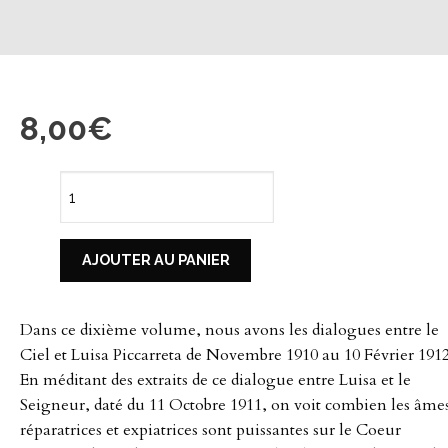
8,00
€
quantité
de
AJOUTER AU PANIER
Luisa
Dans ce dixième volume, nous avons les dialogues entre le
Piccarreta
Ciel et Luisa Piccarreta de Novembre 1910 au 10 Février 1912
En méditant des extraits de ce dialogue entre Luisa et le
-
Seigneur, daté du 11 Octobre 1911, on voit combien les âme
réparatrices et expiatrices sont puissantes sur le Coeur