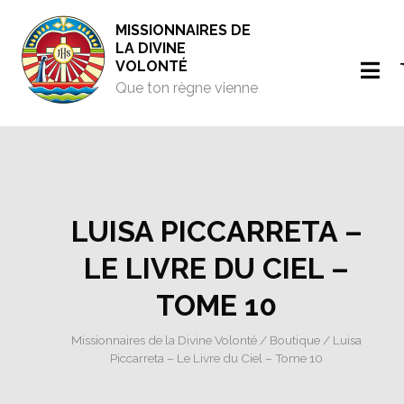
MISSIONNAIRES DE
LA DIVINE
VOLONTÉ
Que ton règne vienne
LUISA PICCARRETA –
LE LIVRE DU CIEL –
TOME 10
Missionnaires de la Divine Volonté
/
Boutique
/ Luisa
Piccarreta – Le Livre du Ciel – Tome 10