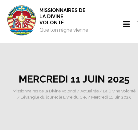
MISSIONNAIRES DE
LA DIVINE
VOLONTÉ
Que ton règne vienne
MERCREDI 11 JUIN 2025
Missionnaires de la Divine Volonté
/
Actualités
/
La Divine Volonté
/
L’évangile du jour et le Livre du Ciel
/ Mercredi 11 juin 2025