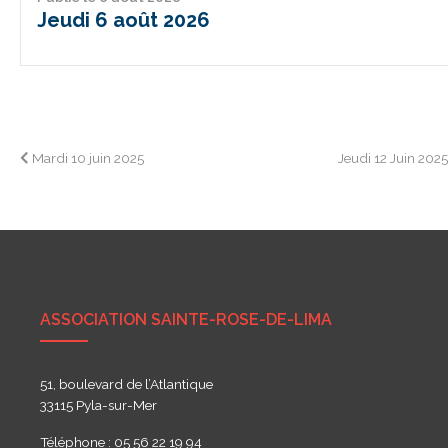
Jeudi 6 août 2026
Navigation
Mardi 10 juin 2025
Jeudi 12 Juin 202
de
l’article
ASSOCIATION SAINTE-ROSE-DE-LIMA
51, boulevard de l’Atlantique
33115 Pyla-sur-Mer
Téléphone : 05 56 22 19 94