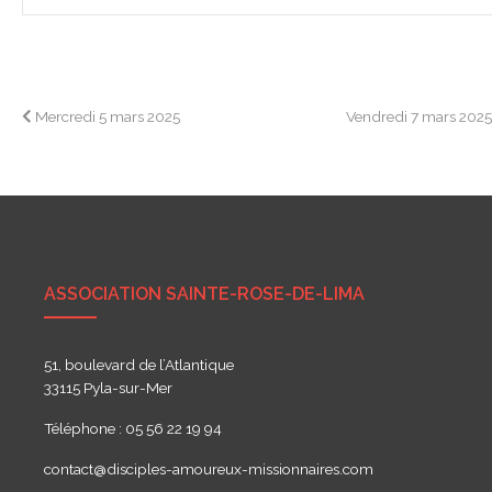
Navigation
Mercredi 5 mars 2025
Vendredi 7 mars 202
de
l’article
ASSOCIATION SAINTE-ROSE-DE-LIMA
51, boulevard de l’Atlantique
33115 Pyla-sur-Mer
Téléphone : 05 56 22 19 94
contact@disciples-amoureux-missionnaires.com