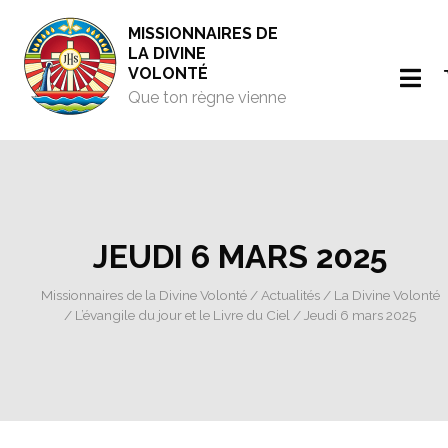
MISSIONNAIRES DE
LA DIVINE
VOLONTÉ
Que ton règne vienne
JEUDI 6 MARS 2025
Missionnaires de la Divine Volonté
/
Actualités
/
La Divine Volonté
/
L’évangile du jour et le Livre du Ciel
/ Jeudi 6 mars 2025