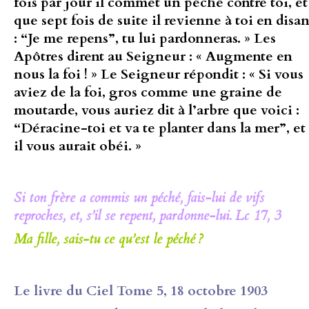
fois par jour il commet un péché contre toi, et
que sept fois de suite il revienne à toi en disan
: “Je me repens”, tu lui pardonneras. » Les
Apôtres dirent au Seigneur : « Augmente en
nous la foi ! » Le Seigneur répondit : « Si vous
aviez de la foi, gros comme une graine de
moutarde, vous auriez dit à l’arbre que voici :
“Déracine-toi et va te planter dans la mer”, et
il vous aurait obéi. »
Si ton frère a commis un péché, fais-lui de vifs
reproches, et, s’il se repent, pardonne-lui. Lc 17, 3
Ma fille, sais-tu ce qu’est le péché ?
Le livre du Ciel Tome 5, 18 octobre 1903