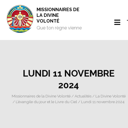
MISSIONNAIRES DE
LA DIVINE
VOLONTÉ
Que ton règne vienne
LUNDI 11 NOVEMBRE
2024
Missionnaires de la Divine Volonté
/
Actualités
/
La Divine Volonté
/
L’évangile du jour et le Livre du Ciel
/ Lundi 11 novembre 2024