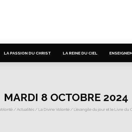
LA PASSION DU CHRIST
LA REINE DU CIEL
ENSEIGNE
MARDI 8 OCTOBRE 2024
 Volonté
/
Actualités
/
La Divine Volonté
/
L’évangile du jour et le Livre du C