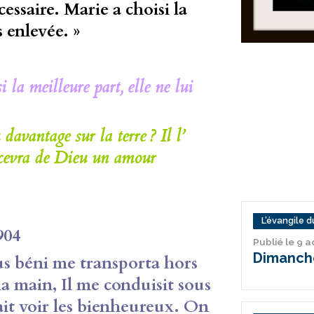
essaire. Marie a choisi la
s enlevée. »
 la meilleure part, elle ne lui
avantage sur la terre ? Il l’
recevra de Dieu un amour
L’évangile du
904
Publié le 9 
Dimanche
sus béni me transporta hors
la main, Il me conduisit sous
it voir les bienheureux. On