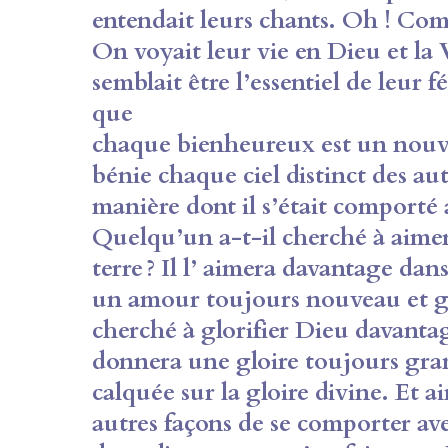
entendait leurs chants. Oh ! Co
On voyait leur vie en Dieu et la
semblait être l’essentiel de leur f
que
chaque bienheureux est un nouv
bénie
chaque ciel distinct des au
manière dont il
s’était comporté 
Quelqu’un a-t-il cherché à
aimer
terre ? Il l’ aimera davantage dan
un amour toujours nouveau et g
cherché à glorifier Dieu davantag
donnera une gloire toujours gran
calquée sur la
gloire divine. Et a
autres façons de se
comporter ave