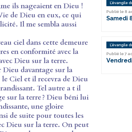
L’évangile du
mme ils
nageaient en Dieu !
Publié le 8 
 Vie de Dieu en eux, ce
qui
Samedi 8
élicité. Il me sembla aussi
eau ciel dans cette demeure
L’évangile du
tres en conformité avec la
Publié le 7 
avec Dieu sur la terre.
Vendredi
 Dieu davantage sur la
s le Ciel
et il recevra de Dieu
randissant. Tel
autre a t il
e sur la terre ? Dieu béni
lui
dissante, une gloire
insi de suite pour toutes les
c Dieu sur la terre. On peut