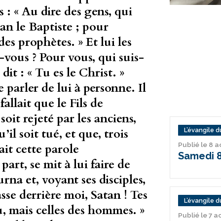
es : « Au dire des gens, qui
Jean le Baptiste ; pour
des prophètes. » Et lui les
s-vous ? Pour vous, qui suis-
 dit : « Tu es le Christ. »
e parler de lui à personne. Il
llait que le Fils de
oit rejeté par les anciens,
u’il soit tué, et que, trois
L’évangile du
Publié le 8 
sait cette parole
Samedi 8
art, se mit à lui faire de
urna et, voyant ses disciples,
asse derrière moi, Satan ! Tes
L’évangile du
u, mais celles des hommes. »
Publié le 7 