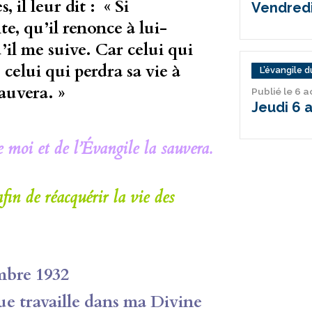
, il leur dit : « Si
Vendredi
e, qu’il renonce à lui-
’il me suive. Car celui qui
 celui qui perdra sa vie à
L’évangile du
auvera. »
Publié le 6 
Jeudi 6 
e moi et de l’Évangile la sauvera.
fin de réacquérir la vie des
mbre 1932
e travaille dans ma Divine