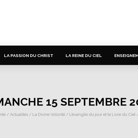
LA PASSION DU CHRIST
LA REINE DU CIEL
ENSEIGNE
MANCHE 15 SEPTEMBRE 2
nté
/
Actualités
/
La Divine Volonté
/
L’évangile du jour et le Livre du Ciel
/