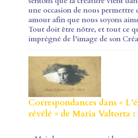
sentons que la
créature vient da
une occasion de nous
permettre d
amour afin que nous soyons
aimé
Tout doit être nôtre, et tout ce q
imprégné de l’image de son Créa
Correspondances dans « L’év
révélé » de Maria Valtorta :