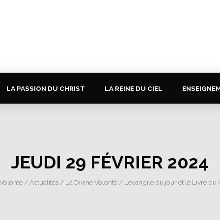
LA PASSION DU CHRIST
LA REINE DU CIEL
ENSEIGNE
JEUDI 29 FÉVRIER 2024
 Volonté
/
Actualités
/
La Divine Volonté
/
L’évangile du jour et le Livre du 