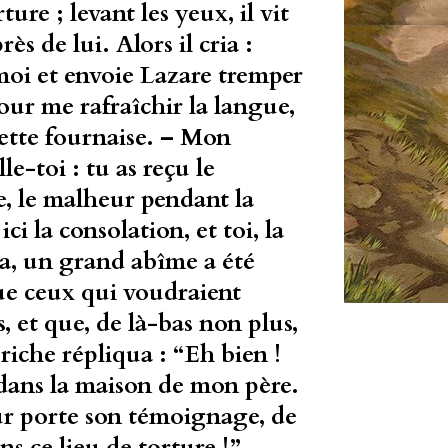
rture ; levant les yeux, il vit
s de lui. Alors il cria :
moi et envoie Lazare tremper
our me rafraîchir la langue,
cette fournaise. – Mon
e-toi : tu as reçu le
e, le malheur pendant la
ci la consolation, et toi, la
la, un grand abîme a été
que ceux qui voudraient
s, et que, de là-bas non plus,
riche répliqua : “Eh bien !
 dans la maison de mon père.
 leur porte son témoignage, de
s ce lieu de torture !”