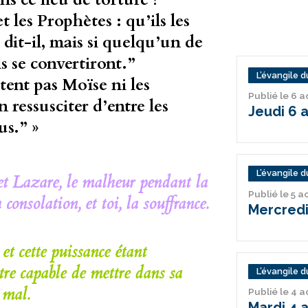
t les Prophètes : qu’ils les
dit-il, mais si quelqu’un de
ls se convertiront.”
L’évangile du
tent pas Moïse ni les
Publié le 6 
ressusciter d’entre les
Jeudi 6 
us.” »
L’évangile du
 et Lazare, le malheur pendant la
Publié le 5 
 consolation, et toi, la souffrance.
Mercredi
et cette puissance étant
 être capable de mettre dans sa
L’évangile du
 mal.
Publié le 4 
Mardi 4 