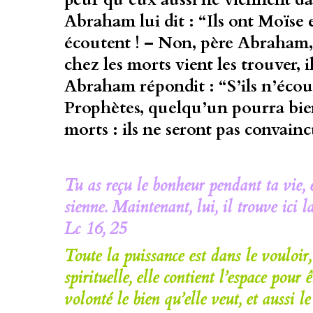
Abraham lui dit : “Ils ont Moïse e
écoutent ! – Non, père Abraham, 
chez les morts vient les trouver, i
Abraham répondit : “S’ils n’écou
Prophètes, quelqu’un pourra bien 
morts : ils ne seront pas convainc
Tu as reçu le bonheur pendant ta vie,
sienne. Maintenant, lui, il trouve ici la
Lc 16, 25
Toute la puissance est dans le vouloir, 
spirituelle, elle contient l’espace pour
volonté le bien qu’elle veut, et aussi le