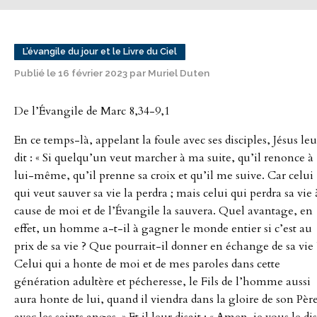
L’évangile du jour et le Livre du Ciel
Publié le 16 février 2023 par Muriel Duten
De l’Évangile de Marc 8,34-9,1
En ce temps-là, appelant la foule avec ses disciples, Jésus leu
dit : « Si quelqu’un veut marcher à ma suite, qu’il renonce à
lui-même, qu’il prenne sa croix et qu’il me suive. Car celui
qui veut sauver sa vie la perdra ; mais celui qui perdra sa vie 
cause de moi et de l’Évangile la sauvera. Quel avantage, en
effet, un homme a-t-il à gagner le monde entier si c’est au
prix de sa vie ? Que pourrait-il donner en échange de sa vie 
Celui qui a honte de moi et de mes paroles dans cette
génération adultère et pécheresse, le Fils de l’homme aussi
aura honte de lui, quand il viendra dans la gloire de son Pèr
avec les saints anges. » Et il leur disait : « Amen, je vous le dis