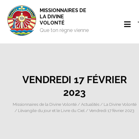
MISSIONNAIRES DE
LA DIVINE
VOLONTÉ
Que ton règne vienne
VENDREDI 17 FÉVRIER
2023
Missionnaires de la Divine Volonté
/
Actualités
/
La Divine Volonté
/
L’évangile du jour et le Livre du Ciel
/ Vendredi 17 février 2023