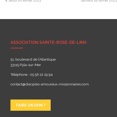
Navigation
Jeudi 16 février 2023
Samedi 18 février 202
de
l’article
ASSOCIATION SAINTE-ROSE-DE-LIMA
51, boulevard de l’Atlantique
33115 Pyla-sur-Mer
Téléphone : 05 56 22 19 94
contact@disciples-amoureux-missionnaires.com
FAIRE UN DON ?