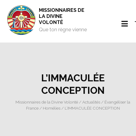
MISSIONNAIRES DE
LA DIVINE
VOLONTÉ
Que ton règne vienne
L’IMMACULÉE
CONCEPTION
Missionnaires de la Divine Volonté
/
Actualités
/
Évangéliser la
France
/
Homélies
/ L’IMMACULÉE CONCEPTION