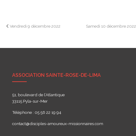
Navigation
Vendredi 9 décembre 2022
Samedi 10 décembre 202
de
l’article
ASSOCIATION SAINTE-ROSE-DE-LIMA
51, boulevard de l’Atlantique
33115 Pyla-sur-Mer
Téléphone : 05 56 22 19 94
contact@disciples-amoureux-missionnaires.com