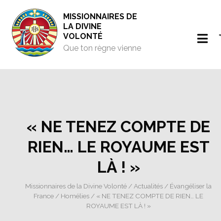
MISSIONNAIRES DE
LA DIVINE
VOLONTÉ
Que ton règne vienne
« NE TENEZ COMPTE DE
RIEN… LE ROYAUME EST
LÀ ! »
Missionnaires de la Divine Volonté
/
Actualités
/
Évangéliser la
France
/
Homélies
/ « NE TENEZ COMPTE DE RIEN… LE
ROYAUME EST LÀ ! »