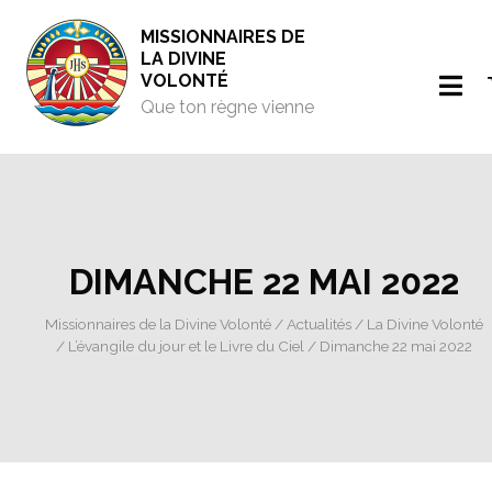
MISSIONNAIRES DE
LA DIVINE
VOLONTÉ
Que ton règne vienne
DIMANCHE 22 MAI 2022
Missionnaires de la Divine Volonté
/
Actualités
/
La Divine Volonté
/
L’évangile du jour et le Livre du Ciel
/ Dimanche 22 mai 2022