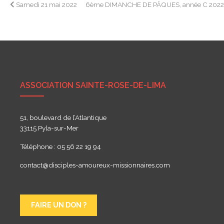
Navigation
Samedi 21 mai 2022
6ème DIMANCHE DE PÂQUES, année C 202
de
l’article
ASSOCIATION SAINTE-ROSE-DE-LIMA
51, boulevard de l’Atlantique
33115 Pyla-sur-Mer
Téléphone : 05 56 22 19 94
contact@disciples-amoureux-missionnaires.com
FAIRE UN DON ?