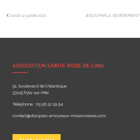
Navigation
lundi 12 juillet 2021
JÉSUS PARLE SÉVÈREMEN
de
l’article
ASSOCIATION SAINTE-ROSE-DE-LIMA
51, boulevard de l’Atlantique
33115 Pyla-sur-Mer
Téléphone : 05 56 22 19 94
contact@disciples-amoureux-missionnaires.com