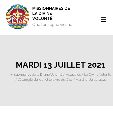
MISSIONNAIRES DE
LA DIVINE
VOLONTÉ
Que ton règne vienne
MARDI 13 JUILLET 2021
Missionnaires de la Divine Volonté
/
Actualités
/
La Divine Volonté
/
L’évangile du jour et le Livre du Ciel
/ Mardi 13 Juillet 2021