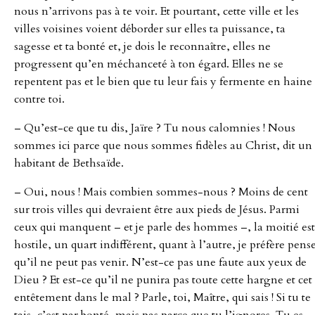
nous n’arrivons pas à te voir. Et pourtant, cette ville et les
villes voisines voient déborder sur elles ta puissance, ta
sagesse et ta bonté et, je dois le reconnaître, elles ne
progressent qu’en méchanceté à ton égard. Elles ne se
repentent pas et le bien que tu leur fais y fermente en haine
contre toi.
– Qu’est-ce que tu dis, Jaïre ? Tu nous calomnies ! Nous
sommes ici parce que nous sommes fidèles au Christ, dit un
habitant de Bethsaïde.
– Oui, nous ! Mais combien sommes-nous ? Moins de cent
sur trois villes qui devraient être aux pieds de Jésus. Parmi
ceux qui manquent – et je parle des hommes –, la moitié est
hostile, un quart indifférent, quant à l’autre, je préfère pens
qu’il ne peut pas venir. N’est-ce pas une faute aux yeux de
Dieu ? Et est-ce qu’il ne punira pas toute cette hargne et cet
entêtement dans le mal ? Parle, toi, Maître, qui sais ! Si tu te
tais, c’est par bonté, mais pas parce que tu l’ignores. Tu es