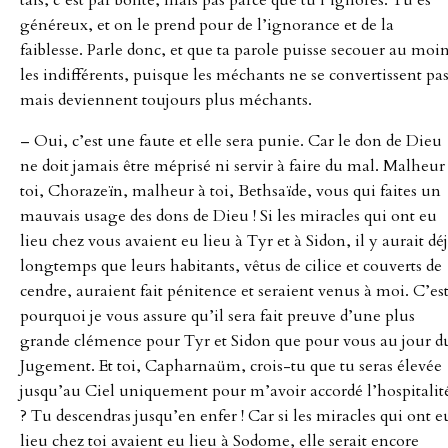
généreux, et on le prend pour de l’ignorance et de la
faiblesse. Parle donc, et que ta parole puisse secouer au moi
les indifférents, puisque les méchants ne se convertissent pa
mais deviennent toujours plus méchants.
– Oui, c’est une faute et elle sera punie. Car le don de Dieu
ne doit jamais être méprisé ni servir à faire du mal. Malheur
toi, Chorazeïn, malheur à toi, Bethsaïde, vous qui faites un
mauvais usage des dons de Dieu ! Si les miracles qui ont eu
lieu chez vous avaient eu lieu à Tyr et à Sidon, il y aurait dé
longtemps que leurs habitants, vêtus de cilice et couverts de
cendre, auraient fait pénitence et seraient venus à moi. C’es
pourquoi je vous assure qu’il sera fait preuve d’une plus
grande clémence pour Tyr et Sidon que pour vous au jour d
Jugement. Et toi, Capharnaüm, crois-tu que tu seras élevée
jusqu’au Ciel uniquement pour m’avoir accordé l’hospitalit
? Tu descendras jusqu’en enfer ! Car si les miracles qui ont e
lieu chez toi avaient eu lieu à Sodome, elle serait encore