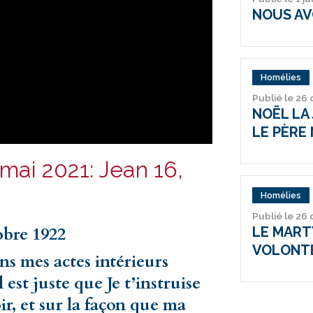
NOUS AV
Homélies
Publié le 26
NOËL LA 
LE PÈRE 
mai 2021: Jean 16,
Homélies
Publié le 26
obre 1922
LE MARTY
VOLONT
ns mes actes intérieurs
st juste que Je t’instruise
ir, et sur la façon que ma