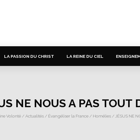
LA PASSION DU CHRIST
LA REINE DU CIEL
ENSEIGNE
US NE NOUS A PAS TOUT D
vine Volonté
/
Actualités
/
Évangéliser la France
/
Homélies
/ JÉSUS NE N