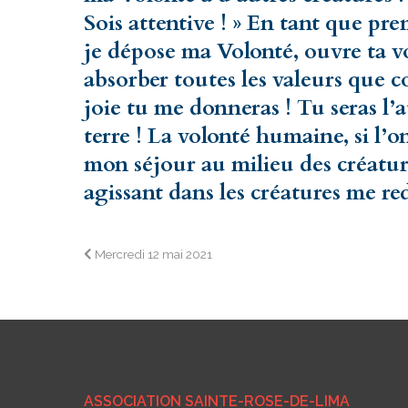
Sois attentive ! » En tant que pr
je dépose ma Volonté, ouvre ta v
absorber toutes les valeurs que
joie tu me donneras ! Tu seras l
terre ! La volonté humaine, si l’o
mon séjour au milieu des créatu
agissant dans les créatures me 
Navigation
Mercredi 12 mai 2021
de
l’article
ASSOCIATION SAINTE-ROSE-DE-LIMA