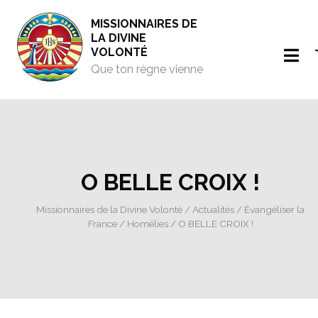
MISSIONNAIRES DE
LA DIVINE
VOLONTÉ
Que ton règne vienne
O BELLE CROIX !
Missionnaires de la Divine Volonté
/
Actualités
/
Évangéliser la
France
/
Homélies
/ O BELLE CROIX !