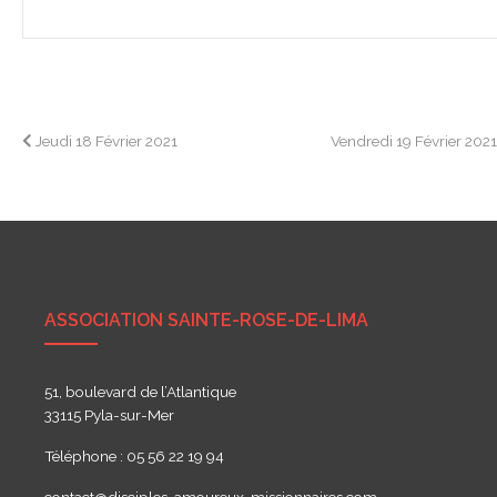
Navigation
Jeudi 18 Février 2021
Vendredi 19 Février 202
de
l’article
ASSOCIATION SAINTE-ROSE-DE-LIMA
51, boulevard de l’Atlantique
33115 Pyla-sur-Mer
Téléphone : 05 56 22 19 94