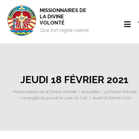
MISSIONNAIRES DE
LA DIVINE
VOLONTÉ
Que ton règne vienne
JEUDI 18 FÉVRIER 2021
Missionnaires de la Divine Volonté
/
Actualités
/
La Divine Volonté
/
L’évangile du jour et le Livre du Ciel
/ Jeudi 18 Février 2021