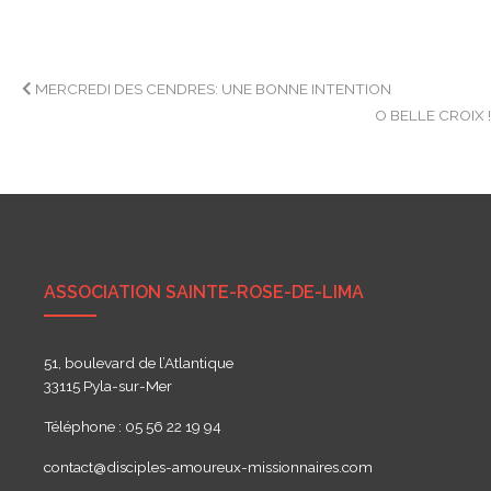
Navigation
MERCREDI DES CENDRES: UNE BONNE INTENTION
O BELLE CROIX 
de
l’article
ASSOCIATION SAINTE-ROSE-DE-LIMA
51, boulevard de l’Atlantique
33115 Pyla-sur-Mer
Téléphone : 05 56 22 19 94
contact@disciples-amoureux-missionnaires.com