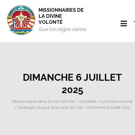
MISSIONNAIRES DE
LA DIVINE
VOLONTÉ
Que ton règne vienne
DIMANCHE 6 JUILLET
2025
Missionnaires de la Divine Volonté
/
Actualités
/
La Divine Volonté
/
L’évangile du jour et le Livre du Ciel
/ Dimanche 6 juillet 2025