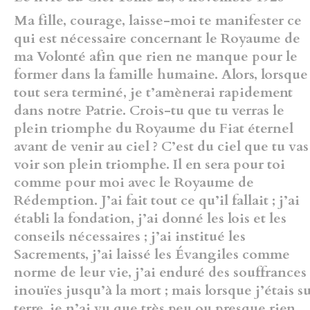
Ma fille, courage, laisse-moi te
manifester ce
qui est nécessaire concernant le Royaume de
ma Volonté
afin que rien ne manque pour le
former dans la famille humaine. Alors,
lorsque
tout sera terminé, je t’amènerai rapidement
dans notre Patrie.
Crois-tu que tu verras le
plein triomphe du Royaume du Fiat éternel
avant de venir au ciel ? C’est du ciel que tu vas
voir son plein triomphe. Il
en sera pour toi
comme pour moi avec le Royaume de
Rédemption. J’ai
fait tout ce qu’il fallait ; j’ai
établi la fondation, j’ai donné les lois et les
conseils nécessaires ; j’ai institué les
Sacrements, j’ai laissé les Évangiles
comme
norme de leur vie, j’ai enduré des souffrances
inouïes jusqu’à la
mort ; mais lorsque j’étais s
terre, je n’ai vu que très peu ou presque
rien