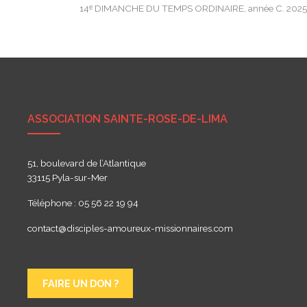
14ᵉ DIMANCHE DU TEMPS ORDINAIRE, année C. 202
de
l’article
ASSOCIATION SAINTE-ROSE-DE-LIMA
51, boulevard de l’Atlantique
33115 Pyla-sur-Mer
Téléphone : 05 56 22 19 94
contact@disciples-amoureux-missionnaires.com
FAIRE UN DON ?