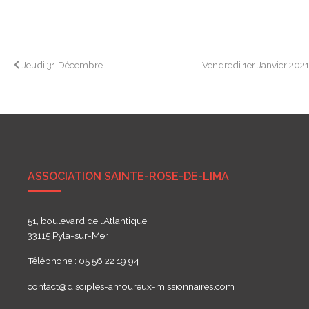
Navigation
Jeudi 31 Décembre
Vendredi 1er Janvier 202
de
l’article
ASSOCIATION SAINTE-ROSE-DE-LIMA
51, boulevard de l’Atlantique
33115 Pyla-sur-Mer
Téléphone : 05 56 22 19 94
contact@disciples-amoureux-missionnaires.com