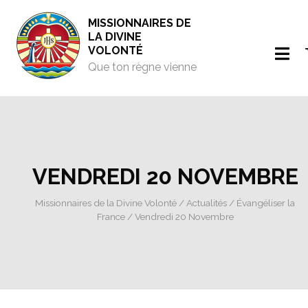
MISSIONNAIRES DE
LA DIVINE
VOLONTÉ
Que ton règne vienne
VENDREDI 20 NOVEMBRE
Missionnaires de la Divine Volonté
/
Actualités
/
Évangéliser la
France
/ Vendredi 20 Novembre