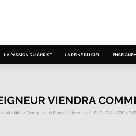
LA PASSION DU CHRIST
LA REINE DU CIEL
ENSEIGNE
SEIGNEUR VIENDRA COMME
/
Actualités
/
Évangéliser la France
/
Homélies
/ LE JOUR DU SEIGNEU