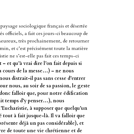
aysage sociologique français et désertée
 officiels, a fait ces jours-ci beaucoup de
heureux, très prochainement, de retourner
emin, et c’est précisément toute la matière
tie ne s’est-elle pas fait ces temps-ci
t – et qu’à vrai dire l’on fait depuis si
au cours de la messe…) – ne nous
ous distrait-il pas sans cesse d’entrer
ur nous, au soir de sa passion, le geste
a donc falloir que, pour notre édification
rait temps d’y penser…), nous
’Eucharistie, à supposer que quelqu’un
tout à fait jusque-là. Il va falloir que
résente déjà un pas considérable), et
uvre de toute une vie chrétienne et de