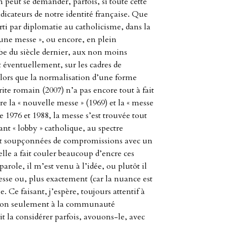
n peut se demander, parfois, si toute cette
dicateurs de notre identité française. Que
ti par diplomatie au catholicisme, dans la
n une messe », ou encore, en plein
ube du siècle dernier, aux non moins
 éventuellement, sur les cadres de
 Alors que la normalisation d’une forme
te romain (2007) n’a pas encore tout à fait
e la « nouvelle messe » (1969) et la « messe
e 1976 et 1988, la messe s’est trouvée tout
t « lobby » catholique, au spectre
ent soupçonnées de compromissions avec un
elle a fait couler beaucoup d’encre ces
arole, il m’est venu à l’idée, ou plutôt il
sse ou, plus exactement (car la nuance est
. Ce faisant, j’espère, toujours attentif à
 non seulement à la communauté
t la considérer parfois, avouons-le, avec