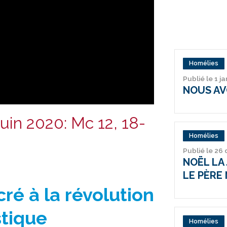
Homélies
Publié le 1 j
NOUS AV
uin 2020: Mc 12, 18-
Homélies
Publié le 26
NOËL LA 
LE PÈRE 
ré à la révolution
stique
Homélies