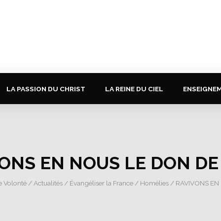
LA PASSION DU CHRIST
LA REINE DU CIEL
ENSEIGNE
ONS EN NOUS LE DON DE 
e Volonté
/
Actualités
/
Évangéliser la France
/
Homélies
/ RAVIVONS EN 