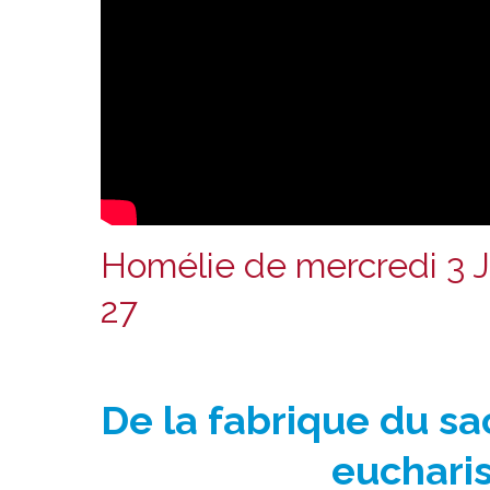
Homélie de mercredi 3 J
27
De la fabrique du sac
euchari