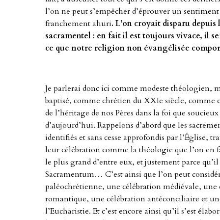
l’on ne peut s’empêcher d’éprouver un sentiment d
franchement ahuri
. L’on croyait disparu depuis
sacramentel : en fait il est toujours vivace, il s
ce que notre religion non évangélisée compor
Je parlerai donc ici comme modeste théologien, 
baptisé, comme chrétien du XXIe siècle, comme c
de l’héritage de nos Pères dans la foi que soucieux
d’aujourd’hui. Rappelons d’abord que les sacremen
identifiés et sans cesse approfondis par l’Église, tr
leur célébration comme la théologie que l’on en f
le plus grand d’entre eux, et justement parce qu’i
Sacramentum… C’est ainsi que l’on peut considérer
paléochrétienne, une célébration médiévale, une 
romantique, une célébration antéconciliaire et une
l’Eucharistie. Et c’est encore ainsi qu’il s’est élab