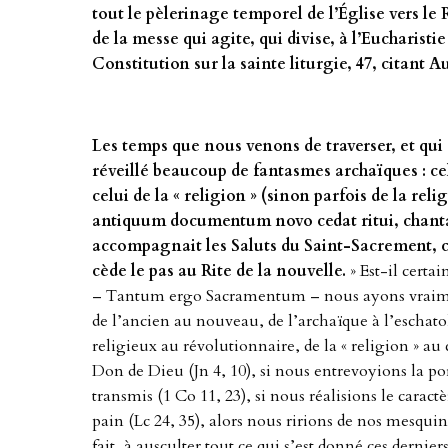
tout le pèlerinage temporel de l’Église vers le 
de la messe qui agite, qui divise, à l’Eucharistie 
Constitution sur la sainte liturgie, 47, citant A
Les temps que nous venons de traverser, et qui 
réveillé beaucoup de fantasmes archaïques : cel
celui de la « religion » (sinon parfois de la reli
antiquum documentum novo cedat ritui, chanta
accompagnait les Saluts du Saint-Sacrement, c’
cède le pas au Rite de la nouvelle.
» Est-il certa
– Tantum ergo Sacramentum – nous ayons vraiment 
de l’ancien au nouveau, de l’archaïque à l’eschatol
religieux au révolutionnaire, de la « religion » au
Don de Dieu (Jn 4, 10), si nous entrevoyions la por
transmis (1 Co 11, 23), si nous réalisions le carac
pain (Lc 24, 35), alors nous ririons de nos mesqui
fait, à ausculter tout ce qui s’est donné ces derniers