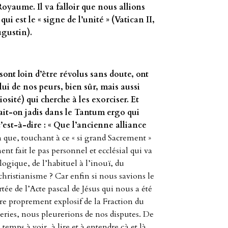
Royaume. Il va falloir que nous allions
qui est le « signe de l’unité » (Vatican II,
ugustin).
sont loin d’être révolus sans doute, ont
ui de nos peurs, bien sûr, mais aussi
giosité) qui cherche à les exorciser. Et
it-on jadis dans le Tantum ergo qui
est-à-dire : « Que l’ancienne alliance
in que, touchant à ce « si grand Sacrement »
fait le pas personnel et ecclésial qui va
ogique, de l’habituel à l’inouï, du
 christianisme ? Car enfin si nous savions le
tée de l’Acte pascal de Jésus qui nous a été
tère proprement explosif de la Fraction du
neries, nous pleurerions de nos disputes. De
 temps à voir, à lire et à entendre çà et là,