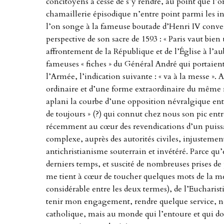
concitoyens a cessé de s’y rendre, au point que l’o
chamaillerie épisodique n’entre point parmi les in
l’on songe à la fameuse boutade d’Henri IV conver
perspective de son sacre de 1593 : « Paris vaut bie
affrontement de la République et de l’Église à l’a
fameuses « fiches » du Général André qui portaient
l’Armée, l’indication suivante : « va à la messe ».
ordinaire et d’une forme extraordinaire du même ri
aplani la courbe d’une opposition névralgique entr
de toujours » (?) qui connut chez nous son pic entr
récemment au cœur des revendications d’un puissan
complexe, auprès des autorités civiles, injustem
antichristianisme souterrain et invétéré. Parce qu’
derniers temps, et suscité de nombreuses prises de p
me tient à cœur de toucher quelques mots de la me
considérable entre les deux termes), de l’Eucharistie
tenir mon engagement, rendre quelque service,
catholique, mais au monde qui l’entoure et qui doi