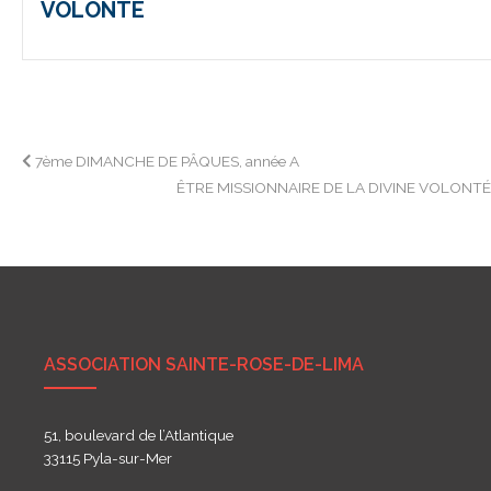
VOLONTÉ
Navigation
7ème DIMANCHE DE PÂQUES, année A
ÊTRE MISSIONNAIRE DE LA DIVINE VOLONT
de
l’article
ASSOCIATION SAINTE-ROSE-DE-LIMA
51, boulevard de l’Atlantique
33115 Pyla-sur-Mer