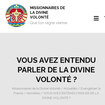
MISSIONNAIRES DE
LA DIVINE
VOLONTÉ
Que ton règne vienne
VOUS AVEZ ENTENDU
PARLER DE LA DIVINE
VOLONTÉ ?
Missionnaires de la Divine Volonté
/
Actualités
/
Évangéliser la
France
/
Homélies
/ VOUS AVEZ ENTENDU PARLER DE LA
DIVINE VOLONTÉ ?