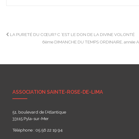
Navigation
LA PURETÉ DU CŒUR? C ‘EST LE DON DE LA DIVINE VOLONTÉ
6ème DIMANCHE DU TEMPS ORDINAIRE, année 
de
l’article
ASSOCIATION SAINTE-ROSE-DE-LIMA
51, boulevard de l’Atlantique
33115 Pyla-sur-Mer
Téléphone : 05 56 22 19 94