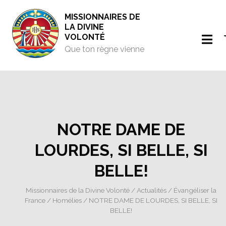
MISSIONNAIRES DE
LA DIVINE
VOLONTÉ
Que ton règne vienne
NOTRE DAME DE
LOURDES, SI BELLE, SI
BELLE!
Missionnaires de la Divine Volonté
/
Actualités
/
Évangéliser la
France
/
Homélies
/ NOTRE DAME DE LOURDES, SI BELLE, SI
BELLE!