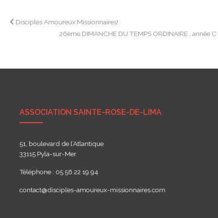
Navigation
Disciples Amoureux Missionnaires!
26ème DIMANCHE DU TEMPS ORDINAIRE , année 
de
l’article
ASSOCIATION SAINTE-ROSE-DE-LIMA
51, boulevard de l’Atlantique
33115 Pyla-sur-Mer
Téléphone : 05 56 22 19 94
contact@disciples-amoureux-missionnaires.com