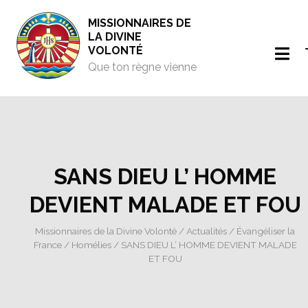
MISSIONNAIRES DE
LA DIVINE
VOLONTÉ
Que ton règne vienne
SANS DIEU L’ HOMME
DEVIENT MALADE ET FOU
Missionnaires de la Divine Volonté
/
Actualités
/
Évangéliser la
France
/
Homélies
/ SANS DIEU L’ HOMME DEVIENT MALADE
ET FOU