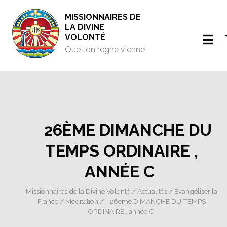
MISSIONNAIRES DE
LA DIVINE
VOLONTÉ
Que ton règne vienne
26ÈME DIMANCHE DU
TEMPS ORDINAIRE ,
ANNÉE C
Missionnaires de la Divine Volonté
/
Actualités
/
Évangéliser la
France
/
Méditation
/ 26ème DIMANCHE DU TEMPS
ORDINAIRE , année C