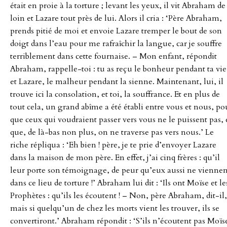
était en proie à la torture ; levant les yeux, il vit Abraham de
loin et Lazare tout près de lui. Alors il cria : ‘Père Abraham,
prends pitié de moi et envoie Lazare tremper le bout de son
doigt dans l’eau pour me rafraîchir la langue, car je souffre
terriblement dans cette fournaise. – Mon enfant, répondit
Abraham, rappelle-toi : tu as reçu le bonheur pendant ta vie
et Lazare, le malheur pendant la sienne. Maintenant, lui, il
trouve ici la consolation, et toi, la souffrance. Et en plus de
tout cela, un grand abîme a été établi entre vous et nous, po
que ceux qui voudraient passer vers vous ne le puissent pas, 
que, de là-bas non plus, on ne traverse pas vers nous.’ Le
riche répliqua : ‘Eh bien ! père, je te prie d’envoyer Lazare
dans la maison de mon père. En effet, j’ai cinq frères : qu’il
leur porte son témoignage, de peur qu’eux aussi ne viennen
dans ce lieu de torture !’ Abraham lui dit : ‘Ils ont Moïse et le
Prophètes : qu’ils les écoutent ! – Non, père Abraham, dit-il,
mais si quelqu’un de chez les morts vient les trouver, ils se
convertiront.’ Abraham répondit : ‘S’ils n’écoutent pas Moïs