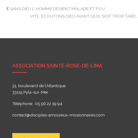
Navigation
SANS DIEU L’ HOMME DEVIENT MALADE ET FOU
VITE, ÉCOUTONS DIEU AVANT QU’IL SOIT TROP TARD
de
l’article
ASSOCIATION SAINTE-ROSE-DE-LIMA
51, boulevard de l’Atlantique
33115 Pyla-sur-Mer
Téléphone : 05 56 22 19 94
contact@disciples-amoureux-missionnaires.com