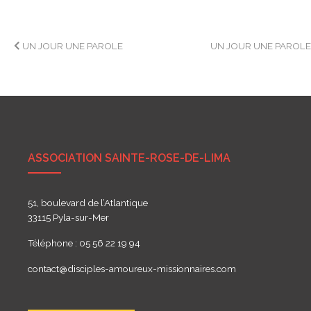
Navigation
UN JOUR UNE PAROLE
UN JOUR UNE PAROL
de
l’article
ASSOCIATION SAINTE-ROSE-DE-LIMA
51, boulevard de l’Atlantique
33115 Pyla-sur-Mer
Téléphone : 05 56 22 19 94
contact@disciples-amoureux-missionnaires.com