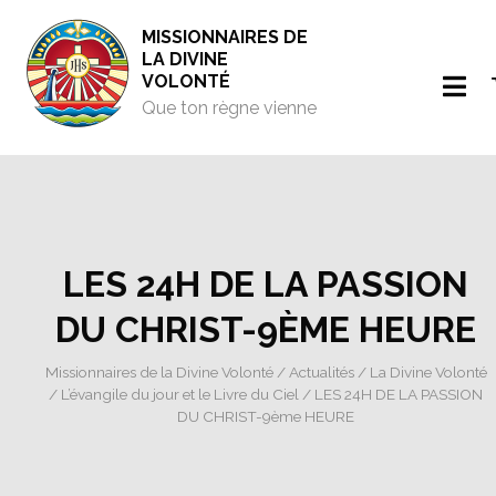
MISSIONNAIRES DE
LA DIVINE
VOLONTÉ
Que ton règne vienne
LES 24H DE LA PASSION
DU CHRIST-9ÈME HEURE
Missionnaires de la Divine Volonté
/
Actualités
/
La Divine Volonté
/
L’évangile du jour et le Livre du Ciel
/ LES 24H DE LA PASSION
DU CHRIST-9ème HEURE