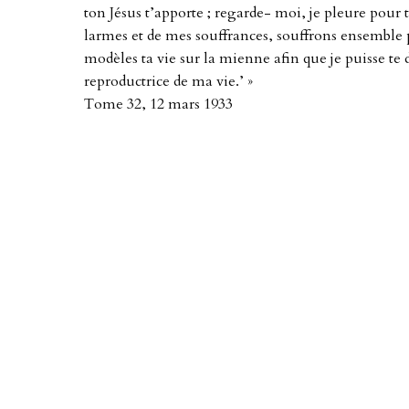
ton Jésus t’apporte ; regarde- moi, je pleure pour to
larmes et de mes souffrances, souffrons ensemble po
modèles ta vie sur la mienne afin que je puisse te dir
reproductrice de ma vie.’ »
Tome 32, 12 mars 1933