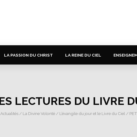
LA PASSION DU CHRIST
LA REINE DU CIEL
ENSEIGNE
ES LECTURES DU LIVRE D
/
Actualités
/
La Divine Volonté
/
L’évangile du jour et le Livre du Ciel
/ PET