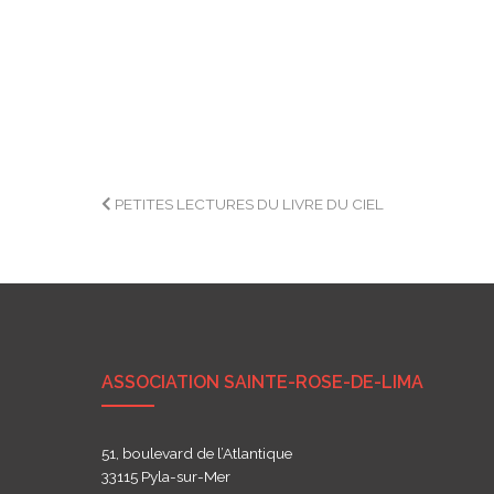
Navigation
PETITES LECTURES DU LIVRE DU CIEL
de
l’article
ASSOCIATION SAINTE-ROSE-DE-LIMA
51, boulevard de l’Atlantique
33115 Pyla-sur-Mer