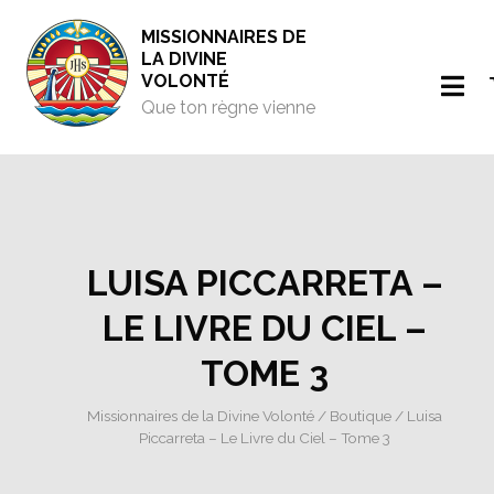
MISSIONNAIRES DE
LA DIVINE
VOLONTÉ
Que ton règne vienne
LUISA PICCARRETA –
LE LIVRE DU CIEL –
TOME 3
Missionnaires de la Divine Volonté
/
Boutique
/ Luisa
Piccarreta – Le Livre du Ciel – Tome 3