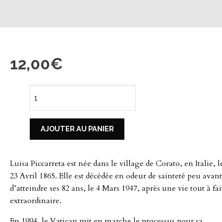
12,00
€
quantité
de
AJOUTER AU PANIER
Luisa
Luisa Piccarreta est née dans le village de Corato, en Italie, l
Piccarreta
23 Avril 1865. Elle est décédée en odeur de sainteté peu avant
d’atteindre ses 82 ans, le 4 Mars 1947, après une vie tout à fai
-
extraordinaire.
En 1994, le Vatican mit en marche le processus pour sa