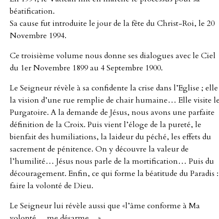
Le
béatification.
Sa cause fut introduite le jour de la fête du Christ-Roi, le 20
Livre
Novembre 1994.
du
Ce troisième volume nous donne ses dialogues avec le Ciel
du 1er Novembre 1899 au 4 Septembre 1900.
Ciel
Le Seigneur révèle à sa confidente la crise dans l’Eglise ; elle
la vision d’une rue remplie de chair humaine… Elle visite l
-
Purgatoire. A la demande de Jésus, nous avons une parfaite
définition de la Croix. Puis vient l’éloge de la pureté, le
Tome
bienfait des humiliations, la laideur du péché, les effets du
sacrement de pénitence. On y découvre la valeur de
3
l’humilité… Jésus nous parle de la mortification… Puis du
découragement. Enfin, ce qui forme la béatitude du Paradis :
faire la volonté de Dieu.
Le Seigneur lui révèle aussi que «l’âme conforme à Ma
volonté… me désarme…»