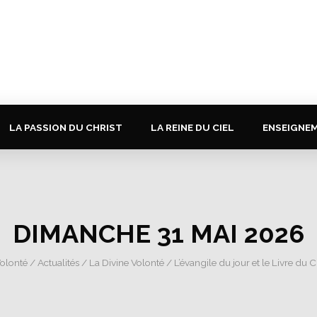
LA PASSION DU CHRIST
LA REINE DU CIEL
ENSEIGNE
DIMANCHE 31 MAI 2026
Volonté
/
Actualités
/
La Divine Volonté
/
L’évangile du jour et le Livre du C