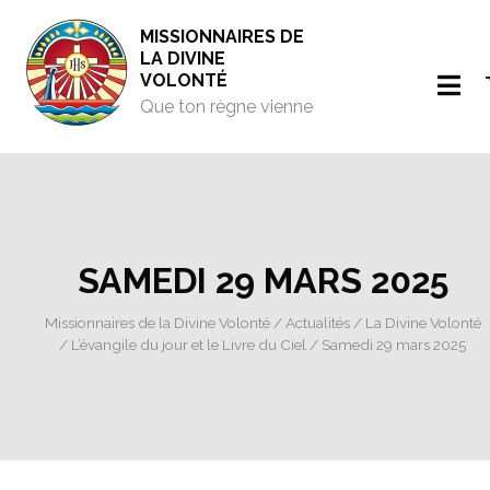
MISSIONNAIRES DE
LA DIVINE
VOLONTÉ
Que ton règne vienne
SAMEDI 29 MARS 2025
Missionnaires de la Divine Volonté
/
Actualités
/
La Divine Volonté
/
L’évangile du jour et le Livre du Ciel
/ Samedi 29 mars 2025