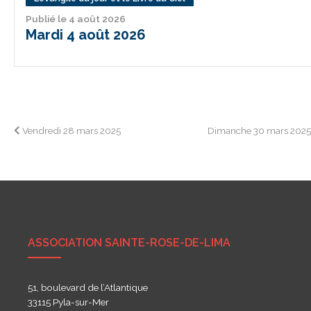
Publié le 4 août 2026
Mardi 4 août 2026
Navigation
Vendredi 28 mars 2025
Dimanche 30 mars 202
de
l’article
ASSOCIATION SAINTE-ROSE-DE-LIMA
51, boulevard de l’Atlantique
33115 Pyla-sur-Mer