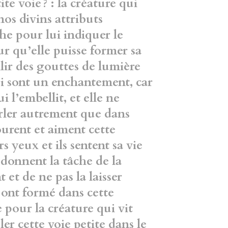
te voie ? : la créature qui
nos divins attributs
uche pour
lui indiquer le
ur qu’elle puisse former
sa
illir des gouttes de lumière
i sont un enchantement, car
i l’embellit, et elle ne
rler autrement que dans
ourent et
aiment cette
 yeux et ils sentent sa vie
se donnent la tâche de la
t et de ne pas la laisser
s ont formé dans cette
e pour la
créature qui vit
er cette voie petite
dans le