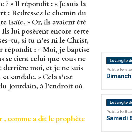
 » Il répondit : « Je suis la
ert : Redressez le chemin du
 Isaïe. » Or, ils avaient été
 Ils lui posèrent encore cette
s-tu, si tu n’es ni le Christ,
ur répondit : « Moi, je baptise
s se tient celui que vous ne
L’évangile du
t derrière moi, et je ne suis
Publié le 9 
 sa sandale. » Cela s’est
Dimanche
du Jourdain, à l’endroit où
L’évangile du
Publié le 8 
 , comme a dit le prophète
Samedi 8