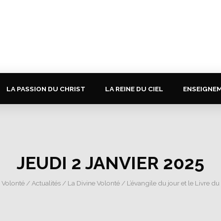
LA PASSION DU CHRIST
LA REINE DU CIEL
ENSEIGNE
JEUDI 2 JANVIER 2025
e Volonté
/
Actualités
/
La Divine Volonté
/
L’évangile du jour et le Livre du