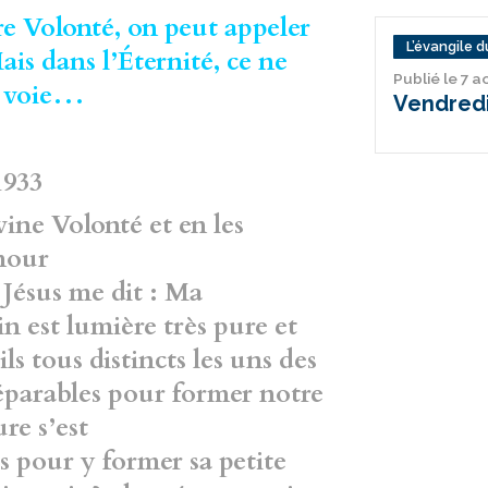
re Volonté, on peut appeler
L’évangile du
ais dans l’Éternité, ce ne
Publié le 7 
ue voie…
Vendredi
1933
vine Volonté et en les
Amour
 Jésus me dit : Ma
in est lumière très pure et
ils tous distincts les uns des
éparables pour former notre
re s’est
s pour y former sa petite