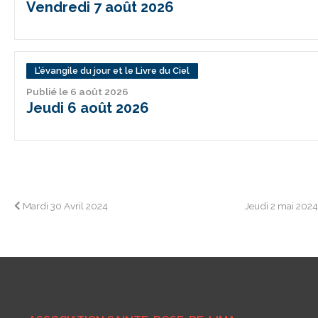
Vendredi 7 août 2026
L’évangile du jour et le Livre du Ciel
Publié le 6 août 2026
Jeudi 6 août 2026
Navigation
Mardi 30 Avril 2024
Jeudi 2 mai 202
de
l’article