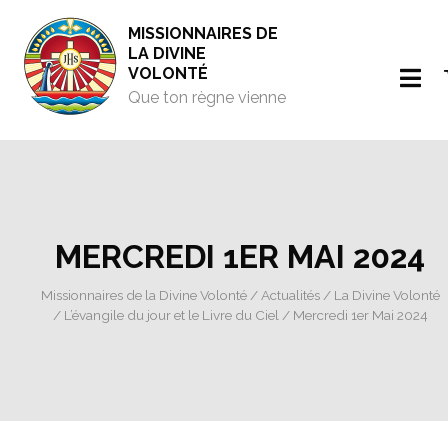
MISSIONNAIRES DE
LA DIVINE
VOLONTÉ
Que ton règne vienne
MERCREDI 1ER MAI 2024
Missionnaires de la Divine Volonté
/
Actualités
/
La Divine Volonté
/
L’évangile du jour et le Livre du Ciel
/ Mercredi 1er Mai 2024