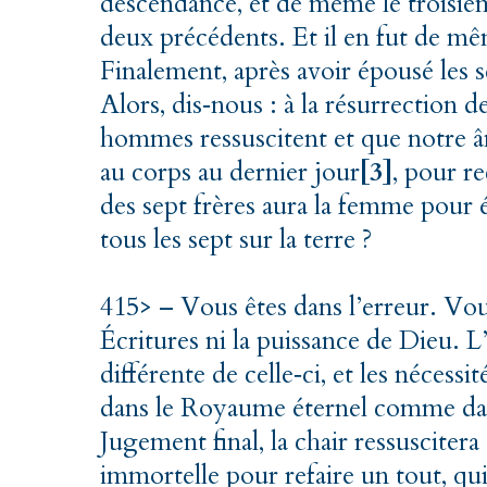
descendance, et de même le troisièm
deux précédents. Et il en fut de m
Finalement, après avoir épousé les 
Alors, dis
‑
nous : à la résurrection des
hommes ressuscitent et que notre â
au corps au dernier jour
[3]
, pour re
des sept frères aura la femme pour é
tous les sept sur la terre ?
415>
– Vous êtes dans l’erreur. Vo
Écritures ni la puissance de Dieu. L
différente de celle
‑
ci, et les nécessi
dans le Royaume éternel comme dan
Jugement final, la chair ressuscitera 
immortelle pour refaire un tout, q