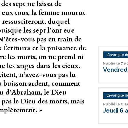
des sept ne laissa de
s eux tous, la femme mourut
s ressusciteront, duquel
puisque les sept l’ont eue
 N’êtes-vous pas en train de
 Écritures et la puissance de
re les morts, on ne prend ni
L’évangile du
Publié le 7 
 les anges dans les cieux.
Vendredi
scitent, n’avez-vous pas lu
 du buisson ardent, comment
Dieu d’Abraham, le Dieu
L’évangile du
st pas le Dieu des morts, mais
Publié le 6 
omplètement. »
Jeudi 6 