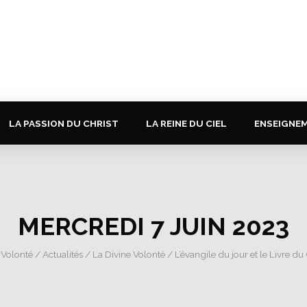
LA PASSION DU CHRIST
LA REINE DU CIEL
ENSEIGNE
MERCREDI 7 JUIN 2023
 Volonté
/
Actualités
/
La Divine Volonté
/
L’évangile du jour et le Livre du 