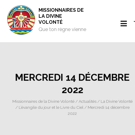
MISSIONNAIRES DE
LA DIVINE
VOLONTÉ
Que ton règne vienne
MERCREDI 14 DÉCEMBRE
2022
Missionnaires de la Divine Volonté
/
Actualités
/
La Divine Volonté
/
L’évangile du jour et le Livre du Ciel
/ Mercredi 14 décembre
2022