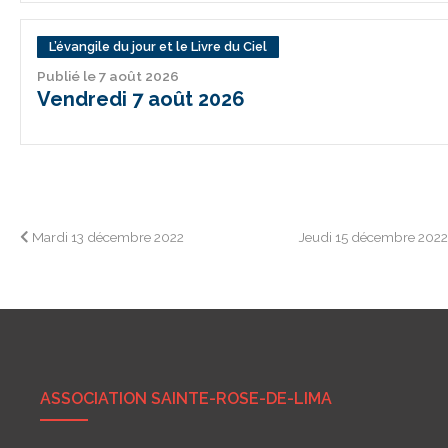
L’évangile du jour et le Livre du Ciel
Publié le 7 août 2026
Vendredi 7 août 2026
Navigation
Mardi 13 décembre 2022
Jeudi 15 décembre 202
de
l’article
ASSOCIATION SAINTE-ROSE-DE-LIMA