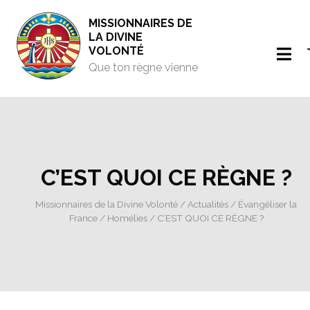
MISSIONNAIRES DE
LA DIVINE
VOLONTÉ
Que ton règne vienne
C’EST QUOI CE RÈGNE ?
Missionnaires de la Divine Volonté
/
Actualités
/
Évangéliser la
France
/
Homélies
/ C’EST QUOI CE RÈGNE ?