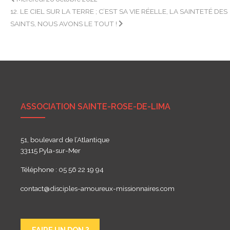
Navigation
12. LE CIEL SUR LA TERRE ; C’EST SA VIE RÉELLE, LA SAINTETÉ DES
de
SAINTS, NOUS AVONS LE TOUT !
l’article
ASSOCIATION SAINTE-ROSE-DE-LIMA
51, boulevard de l’Atlantique
33115 Pyla-sur-Mer
Téléphone : 05 56 22 19 94
contact@disciples-amoureux-missionnaires.com
FAIRE UN DON ?