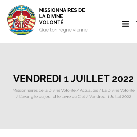
MISSIONNAIRES DE
LA DIVINE
VOLONTÉ
Que ton règne vienne
VENDREDI 1 JUILLET 2022
Missionnaires de la Divine Volonté
/
Actualités
/
La Divine Volonté
/
L’évangile du jour et le Livre du Ciel
/ Vendredi 1 Juillet 2022