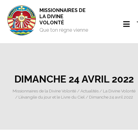
MISSIONNAIRES DE
LA DIVINE
VOLONTÉ
Que ton règne vienne
DIMANCHE 24 AVRIL 2022
Missionnaires de la Divine Volonté
/
Actualités
/
La Divine Volonté
/
L’évangile du jour et le Livre du Ciel
/ Dimanche 24 avril 2022