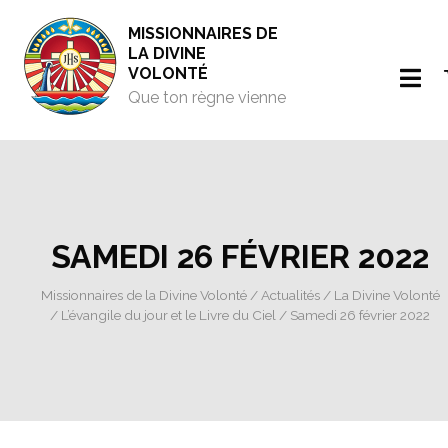
MISSIONNAIRES DE
LA DIVINE
VOLONTÉ
Que ton règne vienne
SAMEDI 26 FÉVRIER 2022
Missionnaires de la Divine Volonté
/
Actualités
/
La Divine Volonté
/
L’évangile du jour et le Livre du Ciel
/ Samedi 26 février 2022