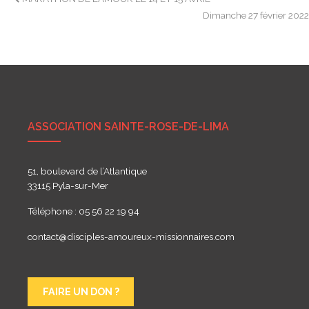
Navigation
Dimanche 27 février 202
de
l’article
ASSOCIATION SAINTE-ROSE-DE-LIMA
51, boulevard de l’Atlantique
33115 Pyla-sur-Mer
Téléphone : 05 56 22 19 94
contact@disciples-amoureux-missionnaires.com
FAIRE UN DON ?