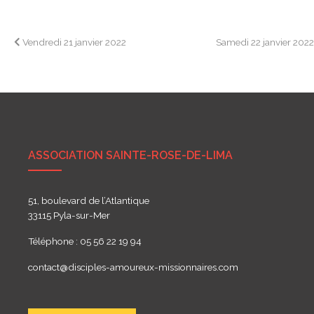
Navigation
Vendredi 21 janvier 2022
Samedi 22 janvier 202
de
l’article
ASSOCIATION SAINTE-ROSE-DE-LIMA
51, boulevard de l’Atlantique
33115 Pyla-sur-Mer
Téléphone : 05 56 22 19 94
contact@disciples-amoureux-missionnaires.com